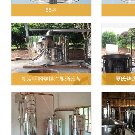
85款
新发明的烧煤汽酿酒设备
夏氏烧