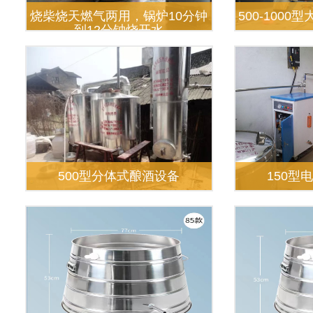
烧柴烧天燃气两用，锅炉10分钟
500-100
到12分钟烧开水
500型分体式酿酒设备
150型