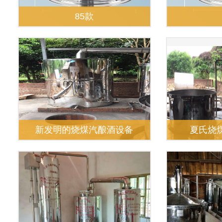
85款
新发明的烧煤汽酿酒设备
夏氏烧