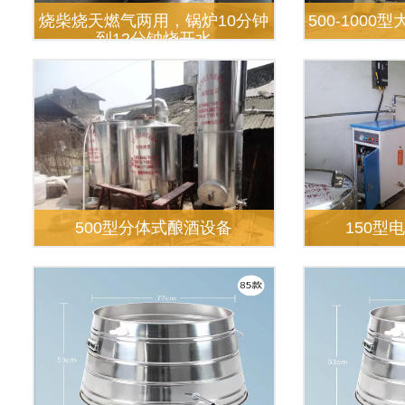
烧柴烧天燃气两用，锅炉10分钟
500-100
到12分钟烧开水
500型分体式酿酒设备
150型