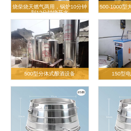
烧柴烧天燃气两用，锅炉10分钟
500-100
到12分钟烧开水
500型分体式酿酒设备
150型