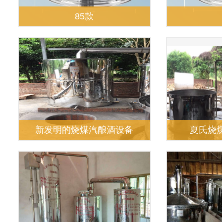
85款
新发明的烧煤汽酿酒设备
夏氏烧