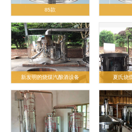
85款
新发明的烧煤汽酿酒设备
夏氏烧