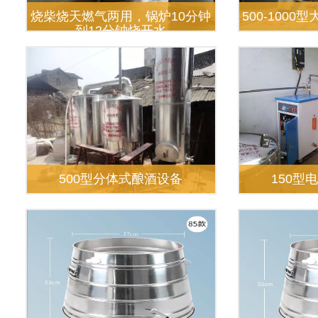
烧柴烧天燃气两用，锅炉10分钟
500-100
到12分钟烧开水
500型分体式酿酒设备
150型