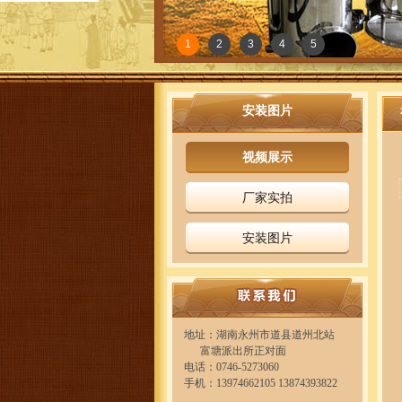
1
2
3
4
5
安装图片
视频展示
厂家实拍
安装图片
地址：湖南永州市道县道州北站
富塘派出所正对面
电话：0746-5273060
手机：13974662105 13874393822