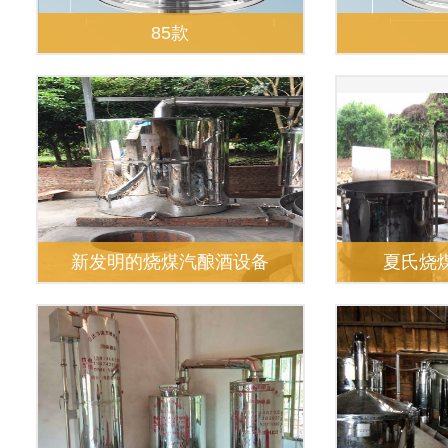
85款
新发明的烧煤汽酿酒设备
夏氏烧