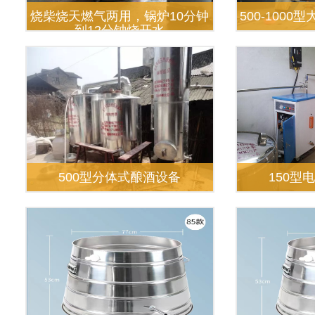
烧柴烧天燃气两用，锅炉10分钟
500-100
到12分钟烧开水
500型分体式酿酒设备
150型